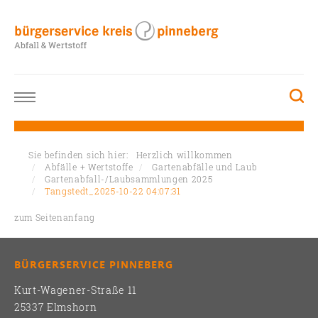
Sie befinden sich hier:
Herzlich willkommen
Abfälle + Wertstoffe
Gartenabfälle und Laub
Gartenabfall-/Laubsammlungen 2025
Tangstedt_2025-10-22 04:07:31
zum Seitenanfang
BÜRGERSERVICE PINNEBERG
Kurt-Wagener-Straße 11
25337 Elmshorn