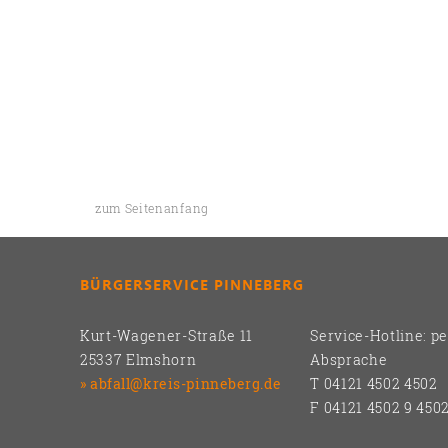
zum Seitenanfang
BÜRGERSERVICE PINNEBERG
Kurt-Wagener-Straße 11
Service-Hotline: p
25337 Elmshorn
Absprache
abfall@kreis-pinneberg.de
T 04121 4502 4502
F 04121 4502 9 450