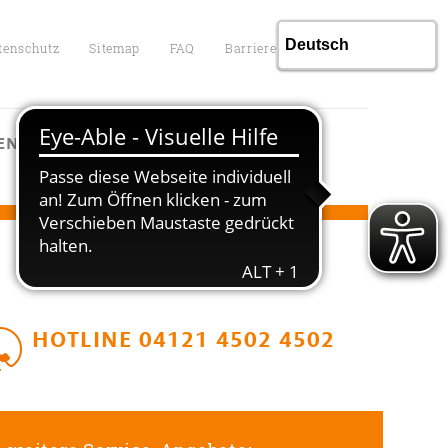
tenschutz
Sitemap
FAQ
Barrierefreiheit
ENTGELTE
KONTAKT
HOTLINE 04121 4502 4502