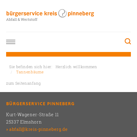
Sie befinden sich hier:
Herzlich willkommen
Tannenbäume
zum Seitenanfang
BÜRGERSERVICE PINNEBERG
Kurt-Wagener-Straße 11
25337 Elmshorn
abfall@kreis-pinneberg.de