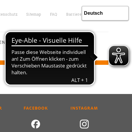
tenschutz
Sitemap
FAQ
Barrierefreiheit
ENTGELTE
KONTAKT
R
FACEBOOK
INSTAGRAM