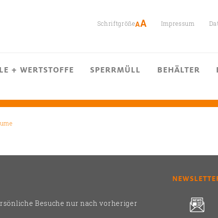
Schriftgröße
Impressum
Da
LE + WERTSTOFFE
SPERRMÜLL
BEHÄLTER
äume
NEWSLETTE
ersönliche Besuche nur nach vorheriger