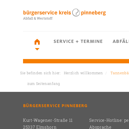
SERVICE + TERMINE
ABFÄL
Sie befinden sich hier:
Herzlich willkommen
Tannenb
zum Seitenanfang
BÜRGERSERVICE PINNEBERG
Kurt-Wagener-Straße 11
Service-Hotline: p
25337 Elmshorn
Absprache