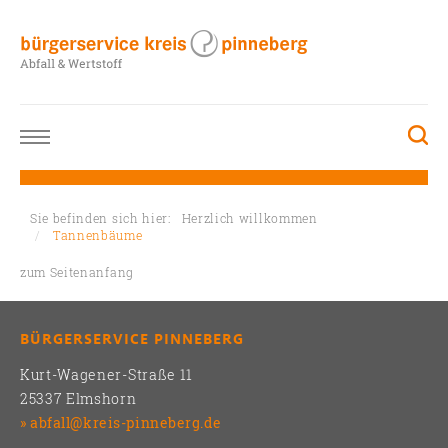
Sie befinden sich hier:
Herzlich willkommen
Tannenbäume
zum Seitenanfang
BÜRGERSERVICE PINNEBERG
Kurt-Wagener-Straße 11
25337 Elmshorn
abfall@kreis-pinneberg.de