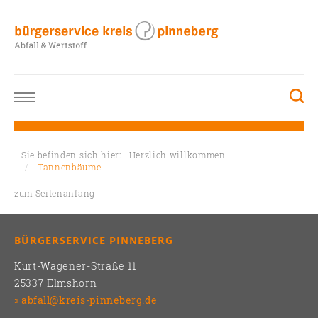
Sie befinden sich hier:
Herzlich willkommen
Tannenbäume
zum Seitenanfang
BÜRGERSERVICE PINNEBERG
Kurt-Wagener-Straße 11
25337 Elmshorn
abfall@kreis-pinneberg.de