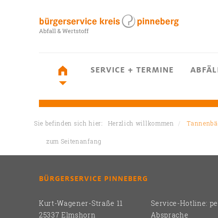
SERVICE + TERMINE
ABFÄL
Sie befinden sich hier:
Herzlich willkommen
Tannenb
zum Seitenanfang
BÜRGERSERVICE PINNEBERG
Kurt-Wagener-Straße 11
Service-Hotline: p
25337 Elmshorn
Absprache