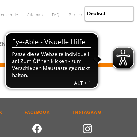
tenschutz
Sitemap
FAQ
Barrierefreiheit
ENTGELTE
KONTAKT
R
FACEBOOK
INSTAGRAM