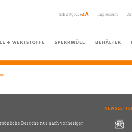
Schriftgröße
Impressum
Da
LE + WERTSTOFFE
SPERRMÜLL
BEHÄLTER
äume
NEWSLETTE
ersönliche Besuche nur nach vorheriger