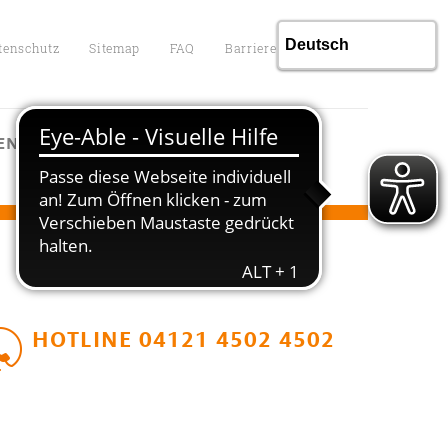
tenschutz
Sitemap
FAQ
Barrierefreiheit
ENTGELTE
KONTAKT
HOTLINE 04121 4502 4502