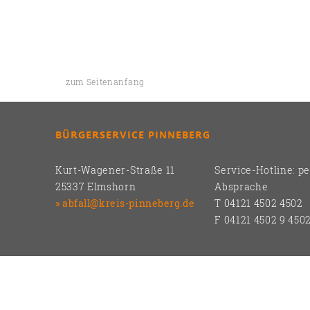
zum Seitenanfang
BÜRGERSERVICE PINNEBERG
Kurt-Wagener-Straße 11
Service-Hotline: p
25337 Elmshorn
Absprache
abfall@kreis-pinneberg.de
T 04121 4502 4502
F 04121 4502 9 450