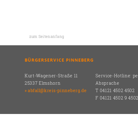
zum Seitenanfang
BÜRGERSERVICE PINNEBERG
Kurt-Wagener-Straße 11
Service-Hotline: p
25337 Elmshorn
Absprache
abfall@kreis-pinneberg.de
T 04121 4502 4502
F 04121 4502 9 450