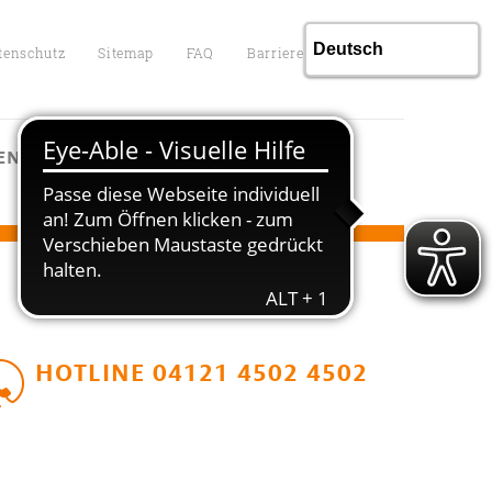
tenschutz
Sitemap
FAQ
Barrierefreiheit
ENTGELTE
KONTAKT
HOTLINE 04121 4502 4502