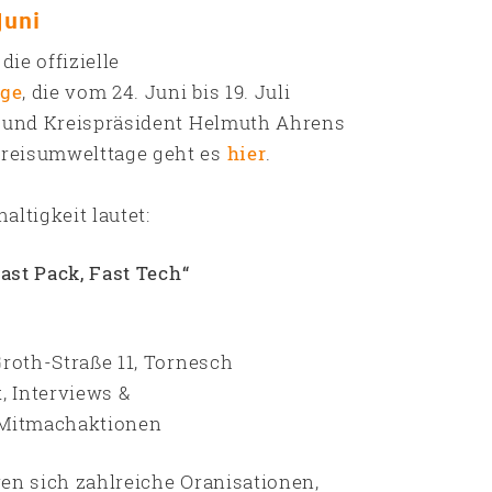
Juni
die offizielle
age
, die vom 24. Juni bis 19. Juli
h und Kreispräsident Helmuth Ahrens
Kreisumwelttage geht es
hier
.
ltigkeit lautet:
Fast Pack, Fast Tech“
oth-Straße 11, Tornesch
 Interviews &
itmachaktionen
en sich zahlreiche Oranisationen,