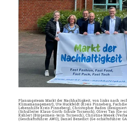
Planungsteam Markt der Nachhaltigkeit, von links nach rec
Klimamanagement), Ute Huckfeldt (Kreis Pinneberg, Fachdie
Lebenshilfe Kreis Pinneberg), Christopher Radon (designie
(Schulleiter Klaus-Groth-Schule Tornesch), Oliver Tan (Ge-s
Kählert (Bürgermeis-terin Tornesch), Christine Mesek (Verb
(Geschäftsführer AWO), Daniel Benedict (Ge-schäftsführer GA