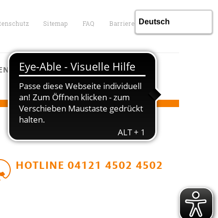
tenschutz
Sitemap
FAQ
Barrierefreiheit
ENTGELTE
KONTAKT
HOTLINE 04121 4502 4502