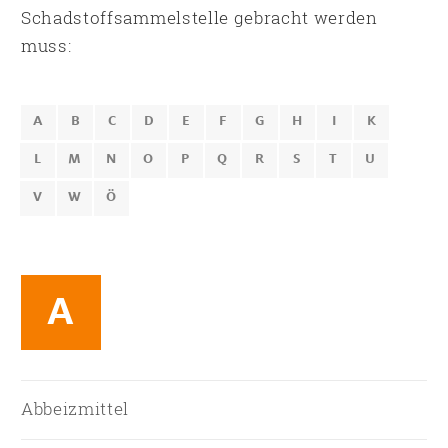
Schadstoffsammelstelle gebracht werden
muss:
A
B
C
D
E
F
G
H
I
K
L
M
N
O
P
Q
R
S
T
U
V
W
Ö
A
Abbeizmittel